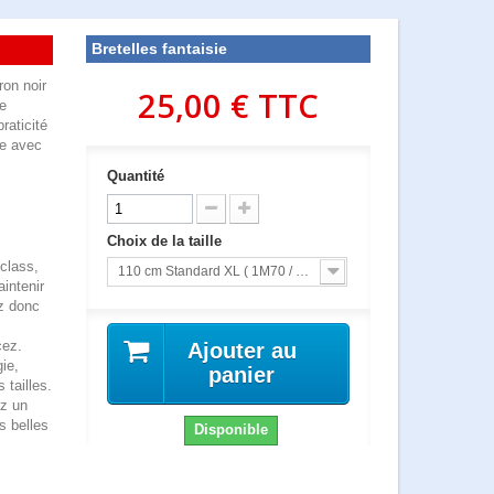
Bretelles fantaisie
ron noir
25,00 €
TTC
de
raticité
re avec
Quantité
Choix de la taille
class,
110 cm Standard XL ( 1M70 / 1M80 MAXI )
aintenir
ez donc
cez.
Ajouter au
ie,
panier
 tailles.
z un
s belles
Disponible