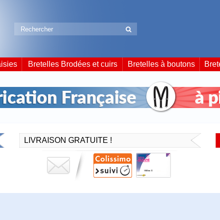
isies
Bretelles Brodées et cuirs
Bretelles à boutons
Bret
LIVRAISON GRATUITE !