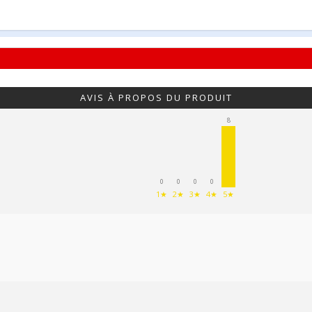
AVIS À PROPOS DU PRODUIT
8
0
0
0
0
1★
2★
3★
4★
5★