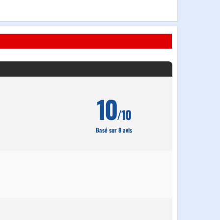
10
/10
Basé sur 8 avis