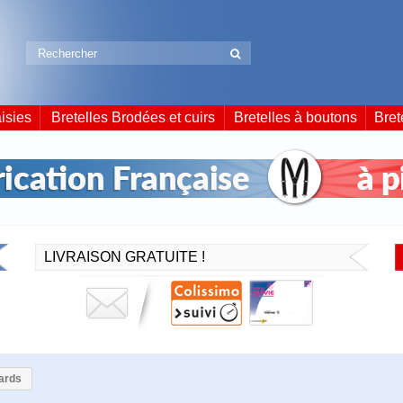
isies
Bretelles Brodées et cuirs
Bretelles à boutons
Bret
LIVRAISON GRATUITE !
ards