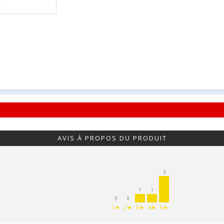
AVIS À PROPOS DU PRODUIT
3
1
1
0
0
1★
2★
3★
4★
5★