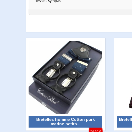
dessins sympas
Bretelles homme Cotton park
Brete
marine petits...
54,00 €