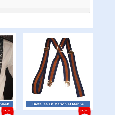
black
Bretelles En Marron et Marine
25,00 €
25,00 €