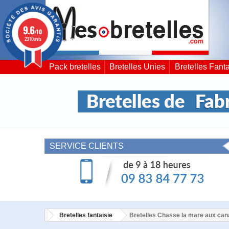
9.6
/10
2310 avis
Pack bretelles
Bretelles Unies
Bretelles Fanta
SERVICE CLIENTS
Bretelles fantaisie
Bretelles Chasse la mare aux can