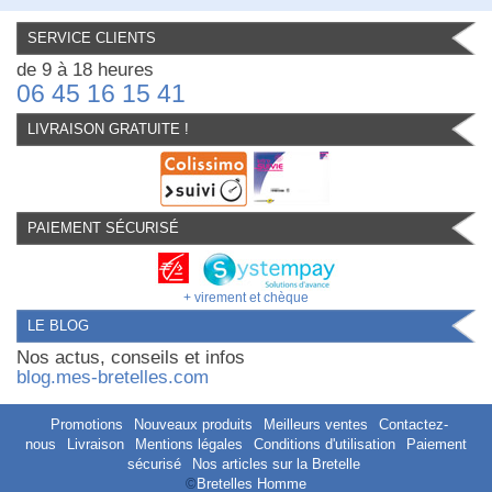
SERVICE CLIENTS
de 9 à 18 heures
06 45 16 15 41
LIVRAISON GRATUITE !
PAIEMENT SÉCURISÉ
+ virement et chèque
LE BLOG
Nos actus, conseils et infos
blog.mes-bretelles.com
Promotions
Nouveaux produits
Meilleurs ventes
Contactez-
nous
Livraison
Mentions légales
Conditions d'utilisation
Paiement
sécurisé
Nos articles sur la Bretelle
©
Bretelles Homme