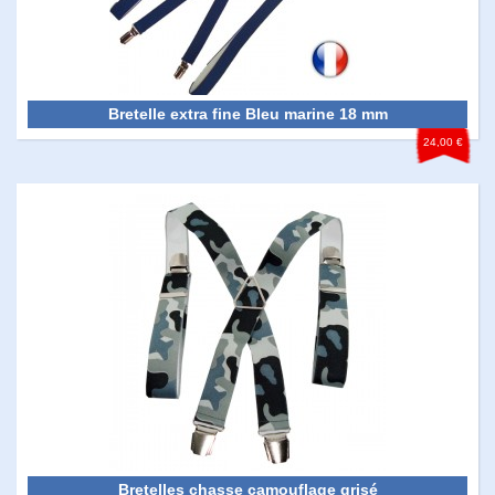
Bretelle extra fine Bleu marine 18 mm
24,00 €
Bretelles chasse camouflage grisé