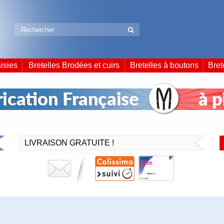
isies
Bretelles Brodées et cuirs
Bretelles à boutons
Bret
LIVRAISON GRATUITE !