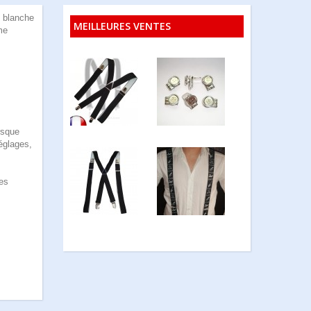
t blanche
MEILLEURES VENTES
me
rsque
églages,
les
!