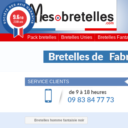
9.6
/10
2308 avis
Pack bretelles
Bretelles Unies
Bretelles Fanta
SERVICE CLIENTS
Bretelles homme fantaisie noir