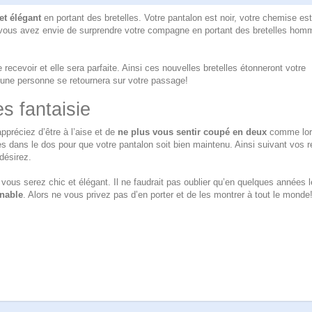
et élégant
en portant des bretelles. Votre pantalon est noir, votre chemise es
ue vous avez envie de surprendre votre compagne en portant des
bretelles hom
cevoir et elle sera parfaite. Ainsi ces nouvelles bretelles étonneront votre
d’une personne se retournera sur votre passage!
es fantaisie
réciez d’être à l’aise et de
ne plus vous sentir coupé en deux
comme lo
es dans le dos pour que votre pantalon soit bien maintenu. Ainsi suivant vos r
désirez.
vous serez chic et élégant. Il ne faudrait pas oublier qu’en quelques années 
nable
. Alors ne vous privez pas d’en porter et de les montrer à tout le monde