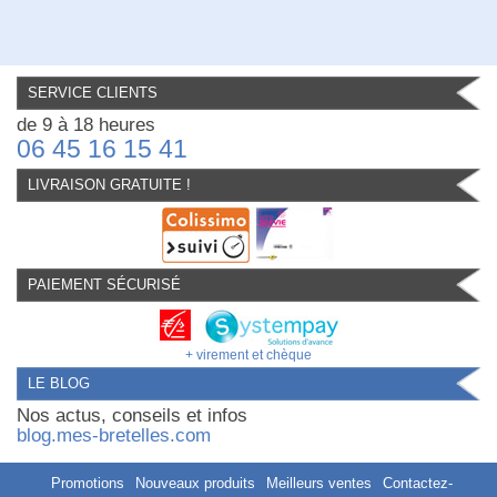
SERVICE CLIENTS
de 9 à 18 heures
06 45 16 15 41
LIVRAISON GRATUITE !
PAIEMENT SÉCURISÉ
+ virement et chèque
LE BLOG
Nos actus, conseils et infos
blog.mes-bretelles.com
Promotions
Nouveaux produits
Meilleurs ventes
Contactez-