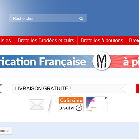
isies
Bretelles Brodées et cuirs
Bretelles à boutons
Bret
LIVRAISON GRATUITE !
homme