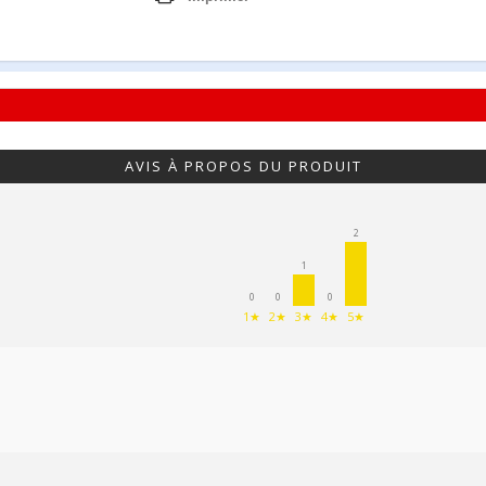
AVIS À PROPOS DU PRODUIT
2
1
0
0
0
1★
2★
3★
4★
5★