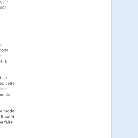
e, se
soit
nt
notre
e
e la
t au
et, cette
isies
mum de
 de mode
l suffit
e faire