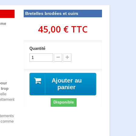
Bretelles brodées et cuirs
mme
45,00 €
TTC
Quantité
Ajouter au
pour
panier
 trop
elle
nettement
Disponible
êtements
ls comme