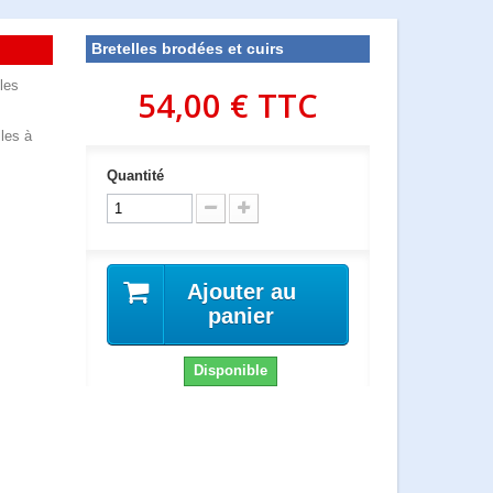
Bretelles brodées et cuirs
lles
54,00 €
TTC
lles à
Quantité
Ajouter au
panier
Disponible