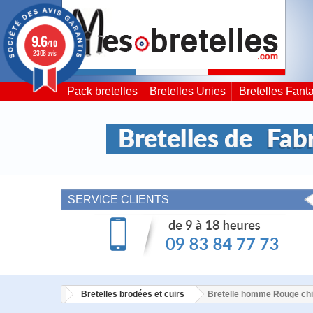
9.6
/10
2308 avis
Pack bretelles
Bretelles Unies
Bretelles Fanta
SERVICE CLIENTS
Bretelles brodées et cuirs
Bretelle homme Rouge ch