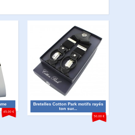
mme
Bretelles Cotton Park motifs rayés
ton sur...
45,00 €
50,00 €