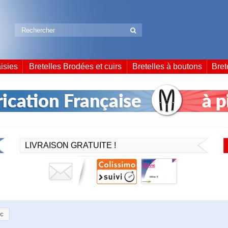
isies
Bretelles Brodées et cuirs
Bretelles à boutons
Bret
LIVRAISON GRATUITE !
ic