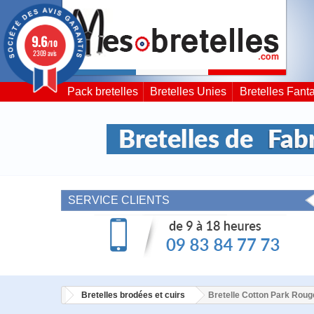
9.6
/10
2309 avis
Pack bretelles
Bretelles Unies
Bretelles Fanta
SERVICE CLIENTS
Bretelles brodées et cuirs
Bretelle Cotton Park Roug