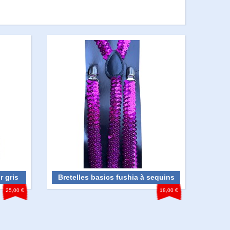
r gris
Bretelles basics fushia à sequins
25,00 €
18,00 €