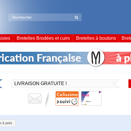
isies
Bretelles Brodées et cuirs
Bretelles à boutons
Bret
LIVRAISON GRATUITE !
e à pois