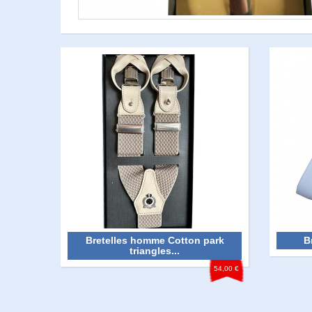
Bretelles homme Cotton park
B
triangles...
54,00 €