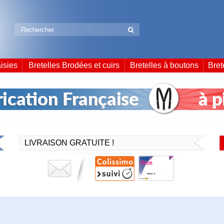
isies
Bretelles Brodées et cuirs
Bretelles à boutons
Bret
LIVRAISON GRATUITE !