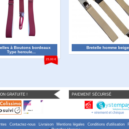
telles à Boutons bordeaux
Bretelle homme beige
Type hercule...
25,00 €
SON GRATUITE !
PAIEMENT SÉCURISÉ
+ virement et chèque
ntes
Contactez-nous
Livraison
Mentions légales
Conditions d'utilisation