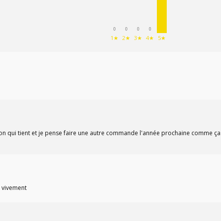
0
0
0
0
1★
2★
3★
4★
5★
ion qui tient et je pense faire une autre commande l'année prochaine comme ça je
e vivement