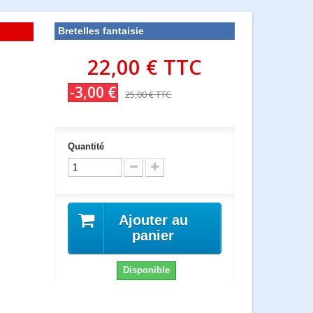
Bretelles fantaisie
22,00 €
TTC
n
-3,00 €
25,00 €
TTC
Quantité
Ajouter au
panier
Disponible