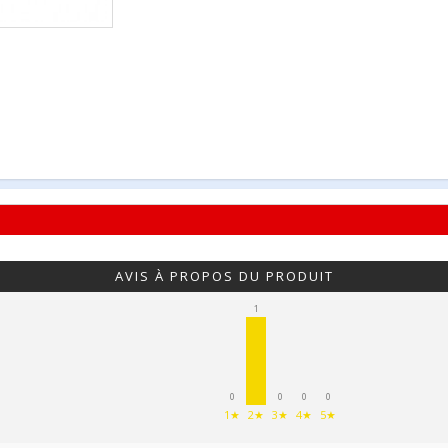
AVIS À PROPOS DU PRODUIT
1
0
0
0
0
1★
2★
3★
4★
5★