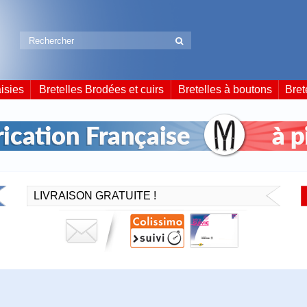
isies
Bretelles Brodées et cuirs
Bretelles à boutons
Bret
LIVRAISON GRATUITE !