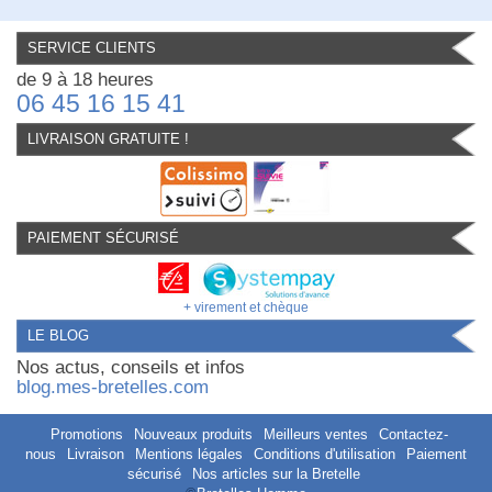
SERVICE CLIENTS
de 9 à 18 heures
06 45 16 15 41
LIVRAISON GRATUITE !
PAIEMENT SÉCURISÉ
+ virement et chèque
LE BLOG
Nos actus, conseils et infos
blog.mes-bretelles.com
Promotions
Nouveaux produits
Meilleurs ventes
Contactez-
nous
Livraison
Mentions légales
Conditions d'utilisation
Paiement
sécurisé
Nos articles sur la Bretelle