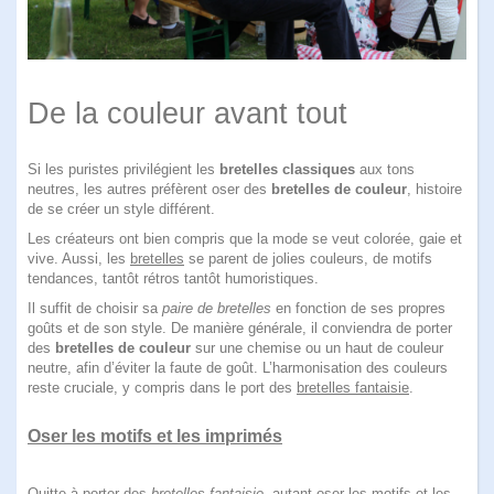
De la couleur avant tout
Si les puristes privilégient les
bretelles classiques
aux tons
neutres, les autres préfèrent oser des
bretelles de couleur
, histoire
de se créer un style différent.
Les créateurs ont bien compris que la mode se veut colorée, gaie et
vive. Aussi, les
bretelles
se parent de jolies couleurs, de motifs
tendances, tantôt rétros tantôt humoristiques.
Il suffit de choisir sa
paire de bretelles
en fonction de ses propres
goûts et de son style. De manière générale, il conviendra de porter
des
bretelles de couleur
sur une chemise ou un haut de couleur
neutre, afin d’éviter la faute de goût. L’harmonisation des couleurs
reste cruciale, y compris dans le port des
bretelles fantaisie
.
Oser les motifs et les imprimés
Quitte à porter des
bretelles fantaisie
, autant oser les motifs et les