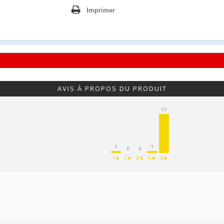
Imprimer
AVIS À PROPOS DU PRODUIT
17
1
1
0
0
1★
2★
3★
4★
5★