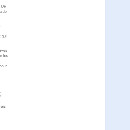
. De
'aide
c
t qui
rvés
r les
pour
r
,
t
rais