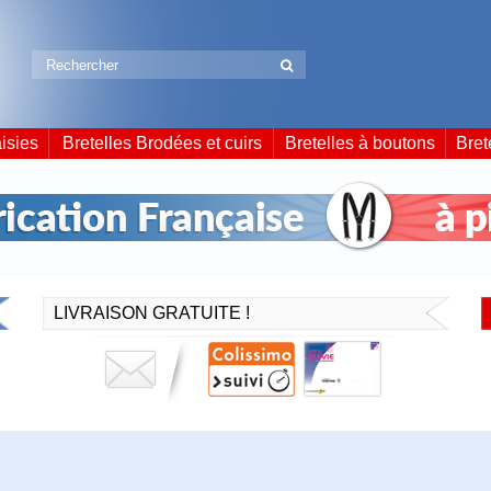
isies
Bretelles Brodées et cuirs
Bretelles à boutons
Bret
LIVRAISON GRATUITE !