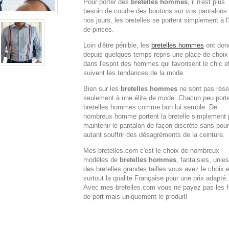
Pour porter des
bretelles hommes
, il n'est plus
besoin de coudre des boutons sur vos pantalons
nos jours, les bretelles se portent simplement à l
de pinces.
Loin d'être pénible, les
bretelles hommes
ont don
depuis quelques temps repris une place de choix
dans l'esprit des hommes qui favorisent le chic e
suivent les tendances de la mode.
Bien sur les
bretelles hommes
ne sont pas rése
seulement à une élite de mode. Chacun peu porte
bretelles hommes comme bon lui semble. De
nombreux homme portent la bretelle simplement 
maintenir le pantalon de façon discrète sans pou
autant souffrir des désagréments de la ceinture.
Mes-bretelles.com c'est le choix de nombreux
modèles de
bretelles hommes
, fantaisies, unies
des bretelles grandes tailles vous avez le choix e
surtout la qualité Française pour une prix adapté.
Avec mes-bretelles.com vous ne payez pas les f
de port mais uniquement le produit!