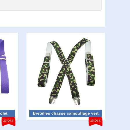
olet
Bretelles chasse camouflage vert
20,00 €
25,00 €