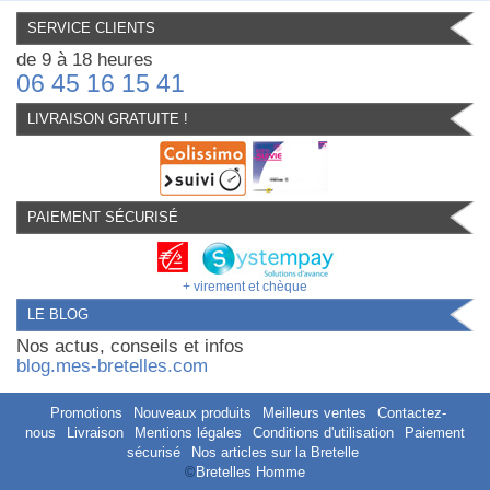
SERVICE CLIENTS
de 9 à 18 heures
06 45 16 15 41
LIVRAISON GRATUITE !
PAIEMENT SÉCURISÉ
+ virement et chèque
LE BLOG
Nos actus, conseils et infos
blog.mes-bretelles.com
Promotions
Nouveaux produits
Meilleurs ventes
Contactez-
nous
Livraison
Mentions légales
Conditions d'utilisation
Paiement
sécurisé
Nos articles sur la Bretelle
©
Bretelles Homme