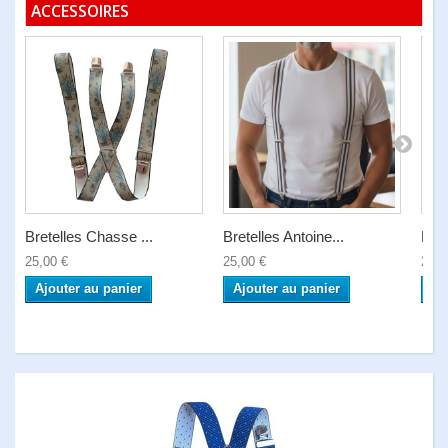
ACCESSOIRES
Bretelles Chasse ...
Bretelles Antoine...
Bret
25,00 €
25,00 €
25,0
Ajouter au panier
Ajouter au panier
Aj