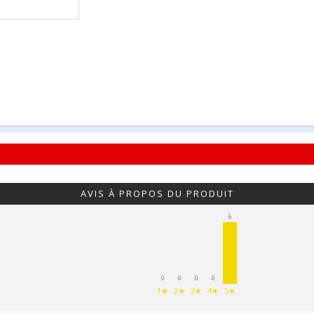
AVIS À PROPOS DU PRODUIT
6
0
0
0
0
1★
2★
3★
4★
5★