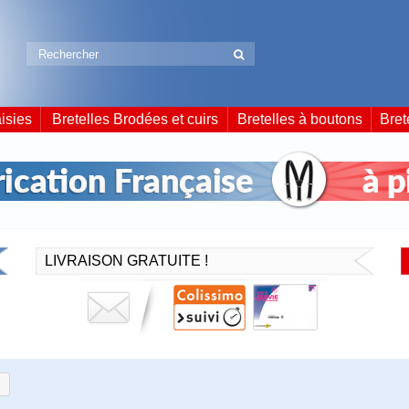
isies
Bretelles Brodées et cuirs
Bretelles à boutons
Bret
LIVRAISON GRATUITE !