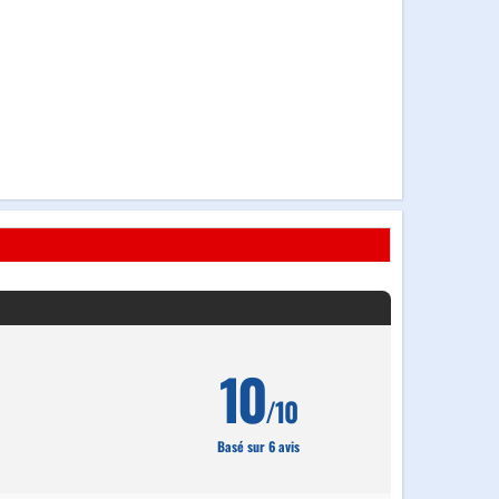
10
/10
Basé sur 6 avis