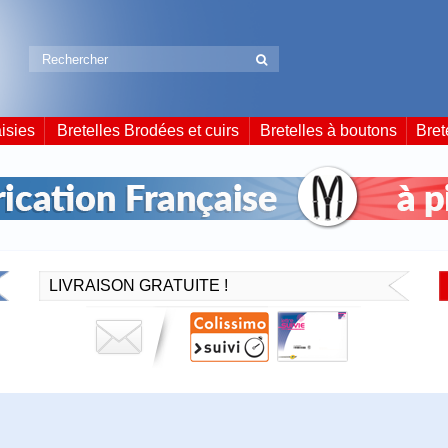
isies
Bretelles Brodées et cuirs
Bretelles à boutons
Bret
LIVRAISON GRATUITE !