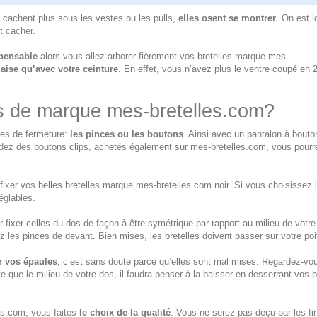
se cachent plus sous les vestes ou les pulls,
elles osent se montrer
. On est l
t cacher.
spensable
alors vous allez arborer fièrement
vos bretelles marque mes-
’aise qu’avec votre ceinture
. En effet, vous n’avez plus le ventre coupé en 
es de marque mes-bretelles.com?
mes de fermeture:
les pinces ou les boutons
. Ainsi avec un pantalon à bout
dez des boutons clips, achetés également sur mes-bretelles.com, vous pourr
r fixer vos belles bretelles marque mes-bretelles.com noir. Si vous choisissez 
églables.
fixer celles du dos de façon à être symétrique par rapport au milieu de votre
 les pinces de devant. Bien mises, les bretelles doivent passer sur votre poit
r vos épaules
, c’est sans doute parce qu’elles sont mal mises. Regardez-vo
te que le milieu de votre dos, il faudra penser à la baisser en desserrant vos b
s.com, vous faites
le choix de la qualité
. Vous ne serez pas déçu par les fin