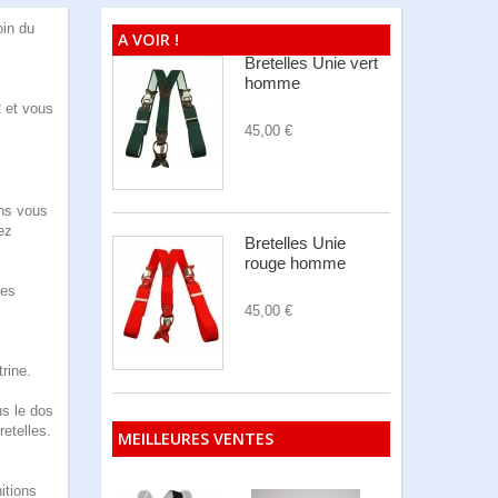
oin du
A VOIR !
Bretelles Unie vert
homme
2 et vous
45,00 €
ons vous
ez
Bretelles Unie
rouge homme
les
45,00 €
rine.
us le dos
retelles.
MEILLEURES VENTES
itions